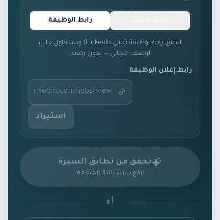
لصق النص
رابط الوظيفة
الصق رابط وظيفة (مثل LinkedIn) وسنحاول جلب
الوصف. مجاني — بدون رصيد.
رابط إعلان الوظيفة
استيراد
تحقق من تطابق السيرة
ارفع سيرة ذاتية للمتابعة
أو