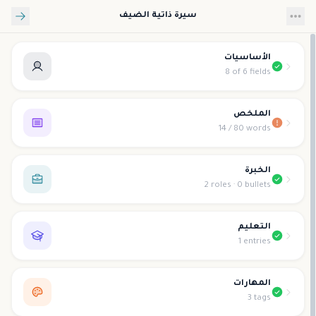
تخطي إلى المحتوى الرئيسي
سيرة ذاتية الضيف
الأساسيات
8 of 6 fields
الملخص
14 / 80 words
الخبرة
2 roles · 0 bullets
التعليم
1 entries
المهارات
3 tags