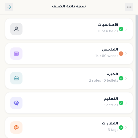
تخطي إلى المحتوى الرئيسي
سيرة ذاتية الضيف
الأساسيات
8 of 6 fields
الملخص
14 / 80 words
الخبرة
2 roles · 0 bullets
التعليم
1 entries
المهارات
3 tags