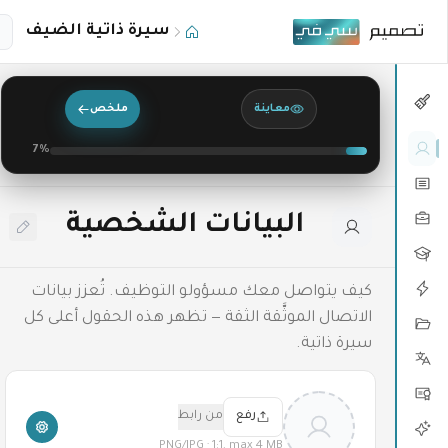
تخطي إلى المحتوى الرئيسي
سيرة ذاتية الضيف
معاينة
ملخص
7
%
البيانات الشخصية
كيف يتواصل معك مسؤولو التوظيف. تُعزز بيانات
الاتصال الموثَّقة الثقة — تظهر هذه الحقول أعلى كل
سيرة ذاتية.
رفع
من رابط
PNG/JPG · 1:1, max 4 MB