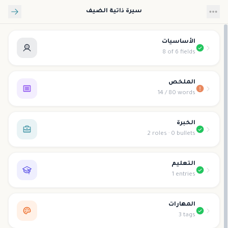
تخطي إلى المحتوى الرئيسي
سيرة ذاتية الضيف
الأساسيات
8 of 6 fields
الملخص
14 / 80 words
الخبرة
2 roles · 0 bullets
التعليم
1 entries
المهارات
3 tags