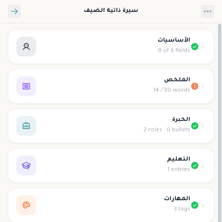
تخطي إلى المحتوى الرئيسي
سيرة ذاتية الضيف
الأساسيات
8 of 6 fields
الملخص
14 / 80 words
الخبرة
2 roles · 0 bullets
التعليم
1 entries
المهارات
3 tags