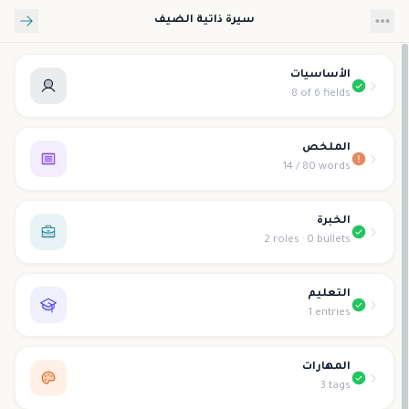
تخطي إلى المحتوى الرئيسي
سيرة ذاتية الضيف
الأساسيات
8 of 6 fields
الملخص
14 / 80 words
الخبرة
2 roles · 0 bullets
التعليم
1 entries
المهارات
3 tags