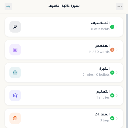
تخطي إلى المحتوى الرئيسي
سيرة ذاتية الضيف
الأساسيات
8 of 6 fields
الملخص
14 / 80 words
الخبرة
2 roles · 0 bullets
التعليم
1 entries
المهارات
3 tags