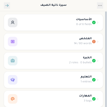
تخطي إلى المحتوى الرئيسي
سيرة ذاتية الضيف
الأساسيات
8 of 6 fields
الملخص
14 / 80 words
الخبرة
2 roles · 0 bullets
التعليم
1 entries
المهارات
3 tags