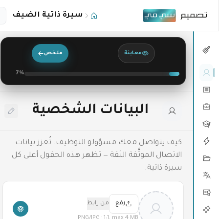
تخطي إلى المحتوى الرئيسي
سيرة ذاتية الضيف
معاينة
ملخص
7
%
البيانات الشخصية
كيف يتواصل معك مسؤولو التوظيف. تُعزز بيانات
الاتصال الموثَّقة الثقة — تظهر هذه الحقول أعلى كل
سيرة ذاتية.
رفع
من رابط
PNG/JPG · 1:1, max 4 MB