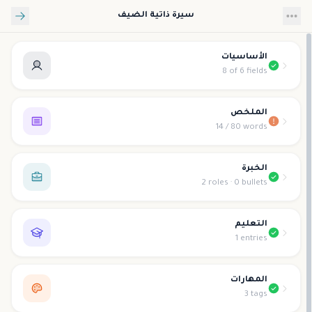
تخطي إلى المحتوى الرئيسي
سيرة ذاتية الضيف
الأساسيات
8 of 6 fields
الملخص
14 / 80 words
الخبرة
2 roles · 0 bullets
التعليم
1 entries
المهارات
3 tags