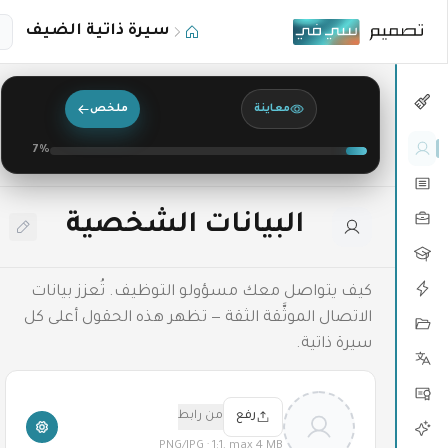
تخطي إلى المحتوى الرئيسي
سيرة ذاتية الضيف
معاينة
ملخص
7
%
البيانات الشخصية
كيف يتواصل معك مسؤولو التوظيف. تُعزز بيانات
الاتصال الموثَّقة الثقة — تظهر هذه الحقول أعلى كل
سيرة ذاتية.
رفع
من رابط
PNG/JPG · 1:1, max 4 MB