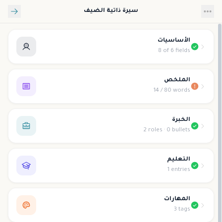
تخطي إلى المحتوى الرئيسي
سيرة ذاتية الضيف
الأساسيات
8 of 6 fields
الملخص
14 / 80 words
الخبرة
2 roles · 0 bullets
التعليم
1 entries
المهارات
3 tags