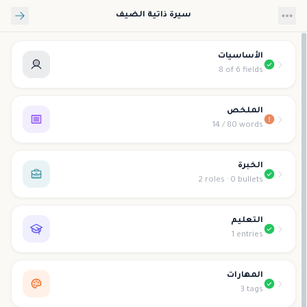
تخطي إلى المحتوى الرئيسي
سيرة ذاتية الضيف
الأساسيات
8 of 6 fields
الملخص
14 / 80 words
الخبرة
2 roles · 0 bullets
التعليم
1 entries
المهارات
3 tags