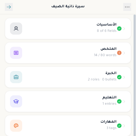
تخطي إلى المحتوى الرئيسي
سيرة ذاتية الضيف
الأساسيات
8 of 6 fields
الملخص
14 / 80 words
الخبرة
2 roles · 0 bullets
التعليم
1 entries
المهارات
3 tags