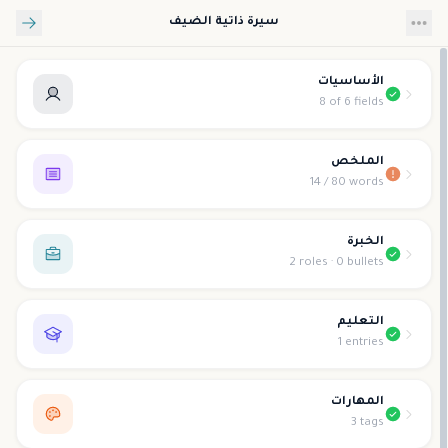
تخطي إلى المحتوى الرئيسي
سيرة ذاتية الضيف
الأساسيات
8 of 6 fields
الملخص
14 / 80 words
الخبرة
2 roles · 0 bullets
التعليم
1 entries
المهارات
3 tags