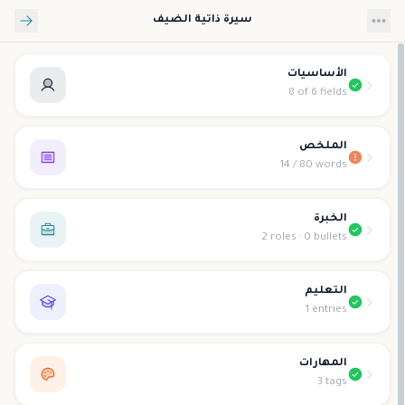
تخطي إلى المحتوى الرئيسي
سيرة ذاتية الضيف
الأساسيات
8 of 6 fields
الملخص
14 / 80 words
الخبرة
2 roles · 0 bullets
التعليم
1 entries
المهارات
3 tags