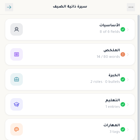
تخطي إلى المحتوى الرئيسي
سيرة ذاتية الضيف
الأساسيات
8 of 6 fields
الملخص
14 / 80 words
الخبرة
2 roles · 0 bullets
التعليم
1 entries
المهارات
3 tags