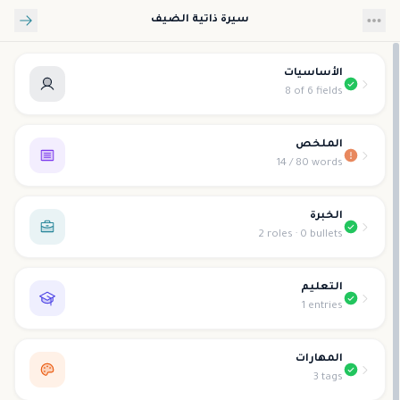
تخطي إلى المحتوى الرئيسي
سيرة ذاتية الضيف
الأساسيات
8 of 6 fields
الملخص
14 / 80 words
الخبرة
2 roles · 0 bullets
التعليم
1 entries
المهارات
3 tags