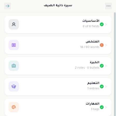
تخطي إلى المحتوى الرئيسي
سيرة ذاتية الضيف
الأساسيات
8 of 6 fields
الملخص
14 / 80 words
الخبرة
2 roles · 0 bullets
التعليم
1 entries
المهارات
3 tags