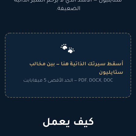
ستايليون — الأسد الذي لا يرحم السير الذاتية
الضعيفة.
🐾
أسقط سيرتك الذاتية هنا — بين مخالب
ستايليون
PDF, DOCX, DOC — الحد الأقصى 5 ميغابايت
كيف يعمل